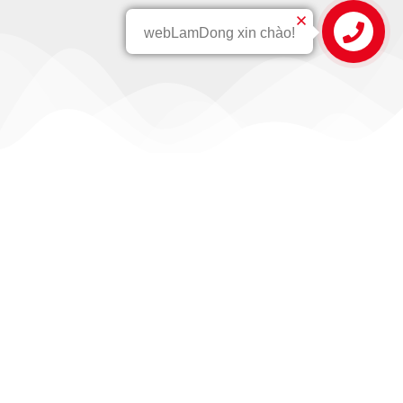
webLamDong xin chào!
Quy Trình
QUY TRÌNH LÀM VIỆC
CHUYÊN NGHIỆP