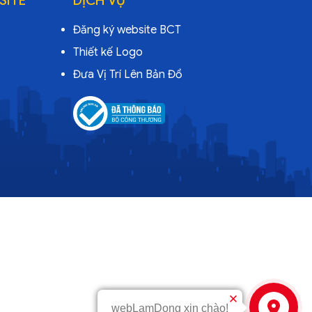
Đăng ký website BCT
Thiết kế Logo
Đưa Vị Trí Lên Bản Đồ
webLamDong xin chào!