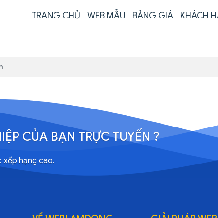
TRANG CHỦ
WEB MẪU
BẢNG GIÁ
KHÁCH H
n
IỆP CỦA BẠN TRỰC TUYẾN ?
c xếp hạng cao.
VỀ WEBLAMDONG
GIẢI PHÁP WEB