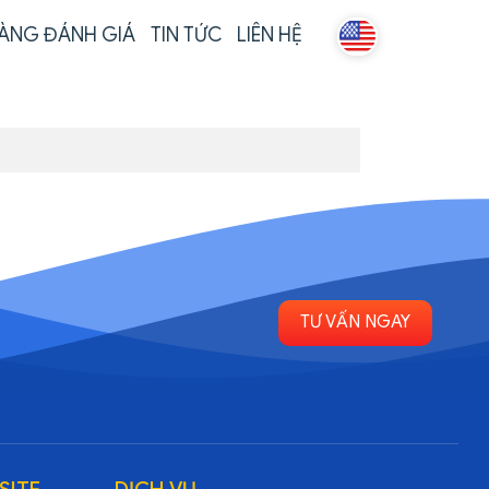
ÀNG ĐÁNH GIÁ
TIN TỨC
LIÊN HỆ
TƯ VẤN NGAY
SITE
DỊCH VỤ