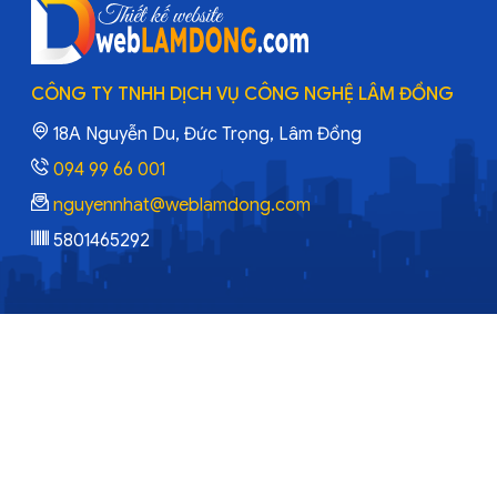
CÔNG TY TNHH DỊCH VỤ CÔNG NGHỆ LÂM ĐỒNG
18A Nguyễn Du, Đức Trọng, Lâm Đồng
094 99 66 001
nguyennhat@weblamdong.com
5801465292