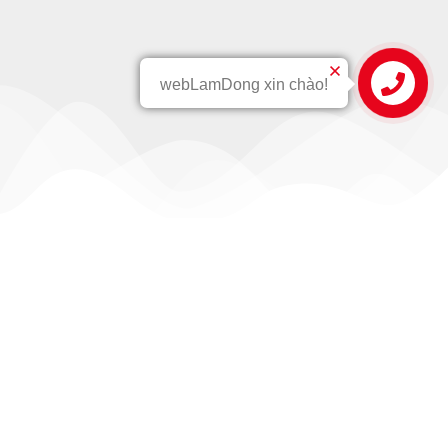
webLamDong xin chào!
Quy Trình
QUY TRÌNH LÀM VIỆC
CHUYÊN NGHIỆP